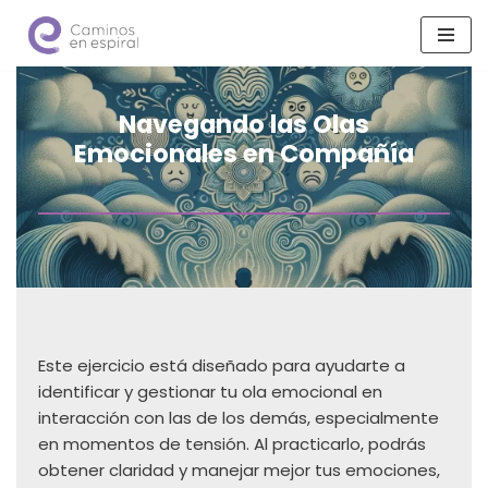
Saltar
al
contenido
Navegando las Olas
Emocionales en Compañía
Este ejercicio está diseñado para ayudarte a
identificar y gestionar tu ola emocional en
interacción con las de los demás, especialmente
en momentos de tensión. Al practicarlo, podrás
obtener claridad y manejar mejor tus emociones,