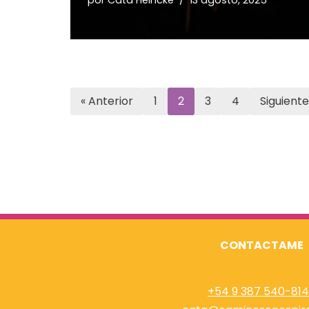
« Anterior
1
2
3
4
Siguiente
CONTACTAME
+54 9 387 540-81