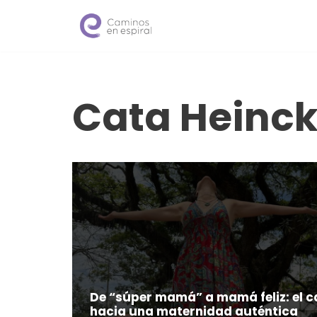
Saltar
al
contenido
Cata Heinc
De “súper mamá” a mamá feliz: el 
hacia una maternidad auténtica