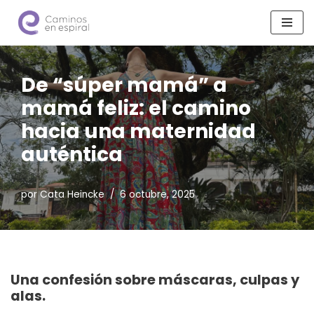
Saltar
al
contenido
De “súper mamá” a
mamá feliz: el camino
hacia una maternidad
auténtica
por
Cata Heincke
6 octubre, 2025
Una confesión sobre máscaras, culpas y
alas.