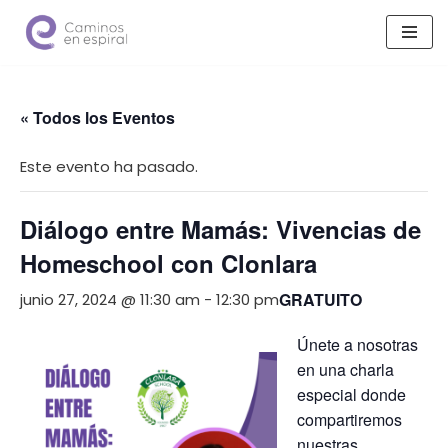
Saltar
al
contenido
« Todos los Eventos
Este evento ha pasado.
Diálogo entre Mamás: Vivencias de
Homeschool con Clonlara
GRATUITO
junio 27, 2024 @ 11:30 am
-
12:30 pm
Únete a nosotras
en una charla
especial donde
compartiremos
nuestras