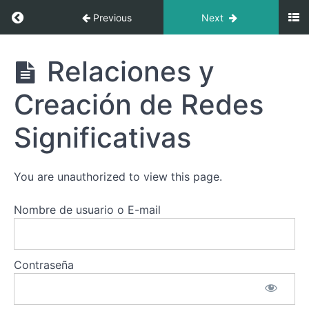
del
Return to course: Perfil 2/4: Descubre el Equi
Previous
Next
Perfil
2/4:
Entendiendo,
Perfil 2/4:
Relaciones y
Evolucionando
Descubre
y
el
Superando
Creación de Redes
Equilibrio
Desafíos
entre
Soledad y
Significativas
Conexión
Potenciando
el
Perfil
You are unauthorized to view this page.
2/4:
Trabajo,
Nombre de usuario o E-mail
Conexiones
y
Vida
Familiar
Contraseña
Relaciones y