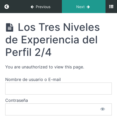
El
Return to course: Perfil 2/4: Descubre el Equi
Camino
Previous
Next
del
Perfil
2/4:
Perfil 2/4:
Los Tres Niveles
Descubre
Entendiendo,
el
Evolucionando
de Experiencia del
Equilibrio
y
entre
Superando
Soledad y
Perfil 2/4
Desafíos
Conexión
Perfil
You are unauthorized to view this page.
2/4:
Tu
Papel
Nombre de usuario o E-mail
en la
Gran
Obra
de la
Contraseña
Vida
Los
Tres