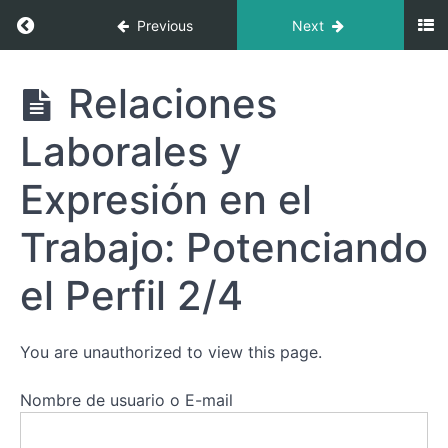
el
Return to course: Perfil 2/4: Descubre el Equi
Previous
Next
Perfil
2/4:
Trabajo,
Perfil 2/4:
Relaciones
Conexiones
Descubre
y
el
Laborales y
Vida
Equilibrio
Familiar
entre
Soledad y
Expresión en el
Conexión
Relaciones y
Trabajo: Potenciando
Creación de
Redes
Significativas
el Perfil 2/4
Relaciones
Familiares:
Balanceando
You are unauthorized to view this page.
la Dualidad
del Perfil 2/4
Nombre de usuario o E-mail
Relaciones