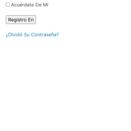
2/4:
Acuérdate De Mí
Tu
Papel
en la
Gran
Obra
de la
¿Olvidó Su Contraseña?
Vida
Los
Tres
Niveles de
Experiencia
del Perfil
2/4
Retos y
Oportunidades
del Perfil 2/4
Potenciando
el
Perfil
2/4:
Trabajo,