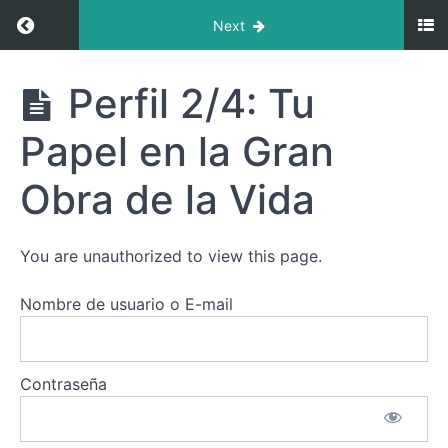
Return to course: Perfil 2/4: Descubre el Equi
Next
Perfil 2/4:
Perfil 2/4: Tu
Descubre
el
Papel en la Gran
Equilibrio
entre
Soledad y
Obra de la Vida
El
Conexión
Camino
del
Perfil
You are unauthorized to view this page.
2/4:
Entendiendo,
Nombre de usuario o E-mail
Evolucionando
y
Superando
Desafíos
Contraseña
Perfil