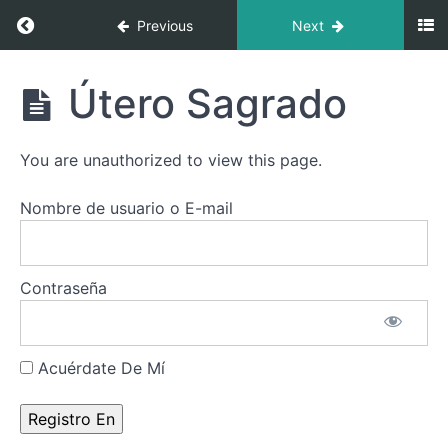
Vital
Return to course: Cultivo de tu Energía Vital: 
Previous
Next
La
Danza
Cultivo
Útero Sagrado
de tu
El
Energía
rito
Vital:
del
You are unauthorized to view this page.
Rutina
altar
Diaria
en tu
de la
rutina
Nombre de usuario o E-mail
diaria
Danza
del
El
Fénix
saludo
al Sol
Contraseña
y a la
Tierra
Acuérdate De Mí
Sana
Corazón
Útero