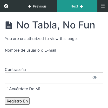
altar
en tu
Return to course: Cultivo de tu Energía Vital: 
Previous
Next
rutina
diaria
El
Cultivo
No Tabla, No Fun
saludo
de tu
al Sol
Energía
y a la
Vital:
Tierra
You are unauthorized to view this page.
Rutina
Diaria
de la
Sana
Nombre de usuario o E-mail
Corazón
Danza
del
Fénix
Útero
Sagrado
Contraseña
Brilla
con
Acuérdate De Mí
tu
Luz
No