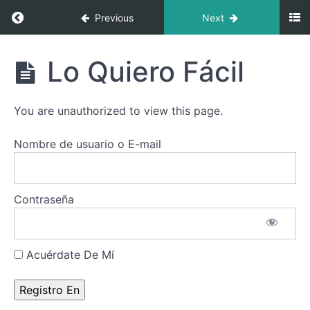
saludo
Return to course: Cultivo de tu Energía Vital: 
Previous
Next
al Sol
y a la
Tierra
Cultivo
Lo Quiero Fácil
de tu
Sana
Energía
Corazón
Vital:
You are unauthorized to view this page.
Rutina
Útero
Diaria
Sagrado
de la
Nombre de usuario o E-mail
Danza
del
Brilla
Fénix
con
tu
Contraseña
Luz
No
Tabla,
Acuérdate De Mí
No
Fun
Lo
Quiero