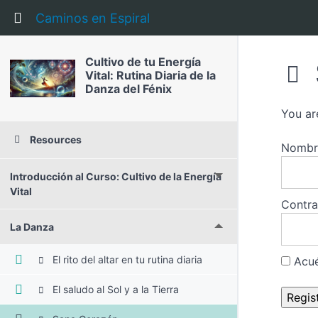
Return to course: Cultivo de tu Energía Vital: 
Caminos en Espiral
Cultivo de tu Energía
Vital: Rutina Diaria de la
Danza del Fénix
You ar
Resources
Nombre
Introducción al Curso: Cultivo de la Energía
Vital
Contr
La Danza
El rito del altar en tu rutina diaria
Acué
El saludo al Sol y a la Tierra