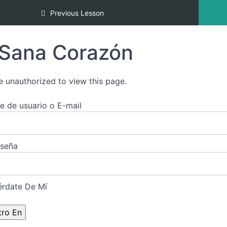
Rutina Diaria de la Danza del Fénix
Previous Lesson
Sana Corazón
e unauthorized to view this page.
 de usuario o E-mail
aseña
rdate De Mí