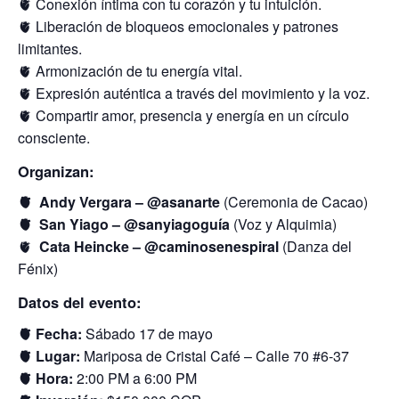
🫀 Conexión íntima con tu corazón y tu intuición.
🫀 Liberación de bloqueos emocionales y patrones
limitantes.
🫀 Armonización de tu energía vital.
🫀 Expresión auténtica a través del movimiento y la voz.
🫀 Compartir amor, presencia y energía en un círculo
consciente.
Organizan:
🫀 Andy Vergara – @asanarte
(Ceremonia de Cacao)
🫀 San Yiago – @sanyiagoguía
(Voz y Alquimia)
🫀
Cata Heincke – @caminosenespiral
(Danza del
Fénix)
Datos del evento:
🫀 Fecha:
Sábado 17 de mayo
🫀 Lugar:
Mariposa de Cristal Café – Calle 70 #6-37
🫀 Hora:
2:00 PM a 6:00 PM