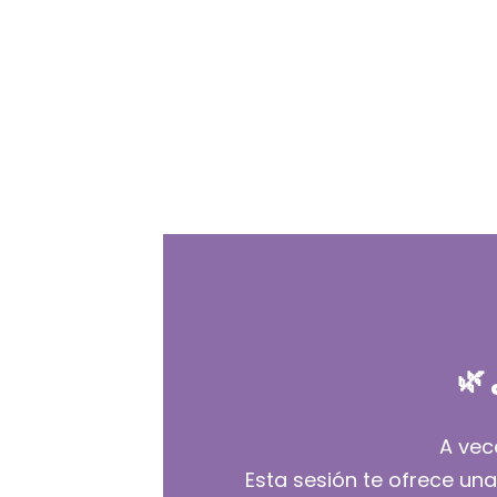
🌿
A vec
Esta sesión te ofrece una