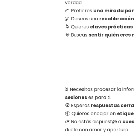
verdad.
🌱 Prefieres
una mirada pa
🌌 Deseas una
recalibración
🌀 Quieres
claves prácticas 
💎 Buscas
sentir quién ere
⏳ Necesitas procesar la inf
sesiones
es para ti.
🧭 Esperas
respuestas cerr
📦 Quieres encajar en
etique
🙈 No estás dispuest@ a
cues
duele con amor y apertura.