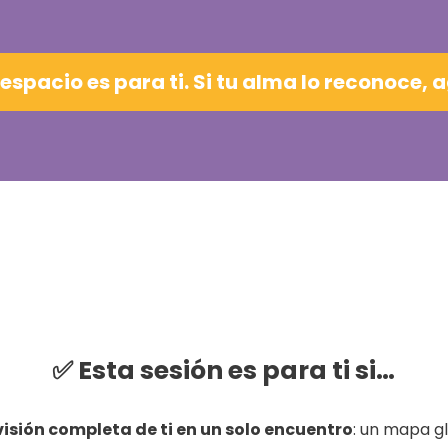
e espacio es para ti. Si tu alma lo reconoce, 
✅ Esta sesión es para ti si…
isión completa de ti en un solo encuentro
: un mapa gl