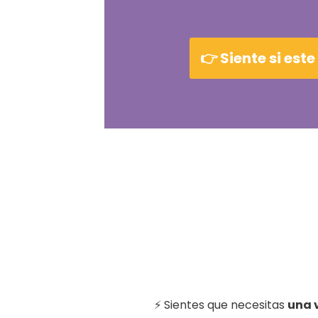
👉 Siente si est
⚡ Sientes que necesitas
una v