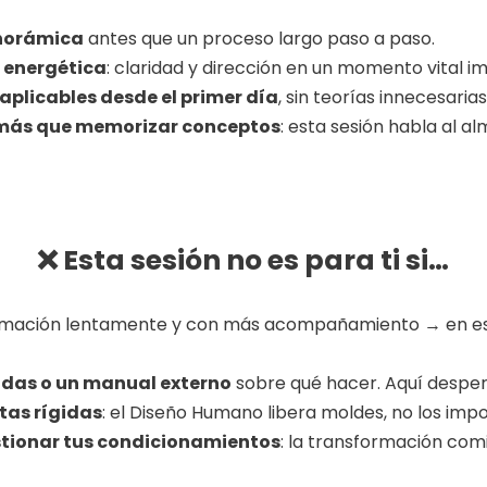
norámica
antes que un proceso largo paso a paso.
 energética
: claridad y dirección en un momento vital i
aplicables desde el primer día
, sin teorías innecesarias
s más que memorizar conceptos
: esta sesión habla al a
❌ Esta sesión no es para ti si…
ormación lentamente y con más acompañamiento → en es
adas o un manual externo
sobre qué hacer. Aquí despert
tas rígidas
: el Diseño Humano libera moldes, no los imp
tionar tus condicionamientos
: la transformación com