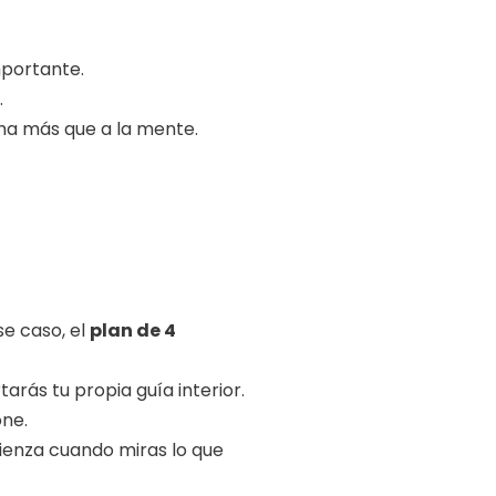
mportante.
.
lma más que a la mente.
e caso, el
plan de 4
arás tu propia guía interior.
one.
ienza cuando miras lo que