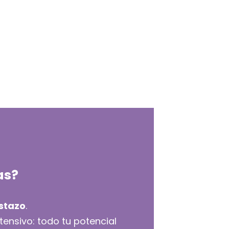
as?
istazo
.
tensivo: todo tu potencial