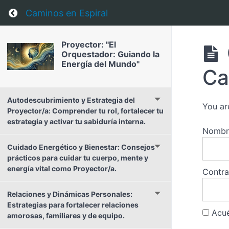
Return to course: Proyector: “El Orquestador:
Caminos en Espiral
Proyector: "El
Orquestador: Guiando la
Energía del Mundo"
Ca
Autodescubrimiento y Estrategia del
You ar
Proyector/a: Comprender tu rol, fortalecer tu
estrategia y activar tu sabiduría interna.
Nombre
Cuidado Energético y Bienestar: Consejos
prácticos para cuidar tu cuerpo, mente y
energía vital como Proyector/a.
Contr
Relaciones y Dinámicas Personales:
Estrategias para fortalecer relaciones
Acué
amorosas, familiares y de equipo.