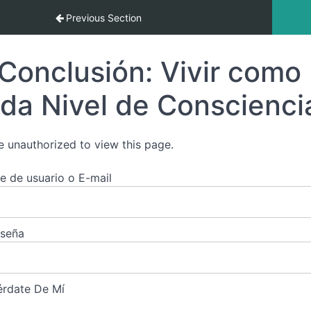
 Guiando la Energía del Mundo”
Previous Section
Conclusión: Vivir como 
da Nivel de Conscienci
e unauthorized to view this page.
 de usuario o E-mail
aseña
rdate De Mí