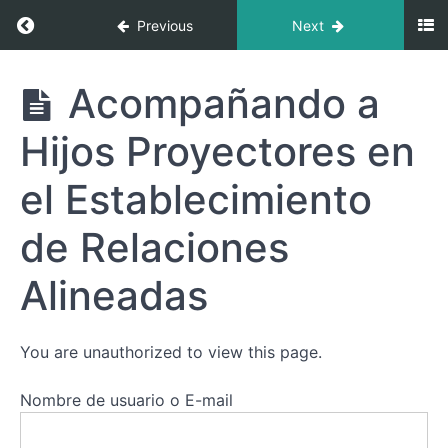
y Adolescencia
Return to course: Proyector: “El Orquestador:
Previous
Next
de un/a
Proyector/a
Proyector:
Acompañando a
Generando
"El
Espacios
Orquestador:
para el
Hijos Proyectores en
Guiando la
Aprendizaje
Energía del
de un/a
Mundo"
Proyector/a
el Establecimiento
Niveles
de
de Relaciones
Consciencia
en el
Alineadas
Aprendizaje
del
Proyector –
Evaluando
Cómo lo
You are unauthorized to view this page.
Estás
Haciendo
Nombre de usuario o E-mail
Acompañando