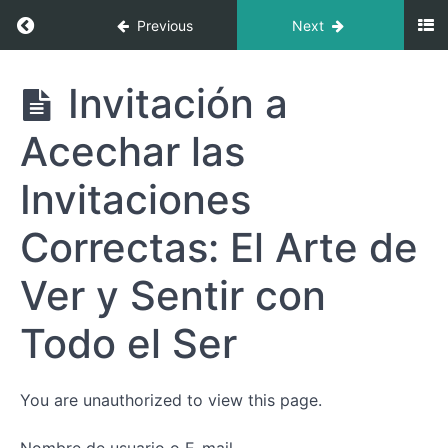
Proyector:
Return to course: Proyector: “El Orquestador:
Previous
Next
"El
Orquestador:
Guiando la
Energía del
Proyector:
Invitación a
Mundo"
"El
Orquestador:
El
Acechar las
Guiando la
Proyector:
Energía del
El Guía
Mundo"
Silencioso
Invitaciones
del
Mundo
Correctas: El Arte de
Ejercicio:
Ver y Sentir con
Reconoce
el Diálogo
del No-
Todo el Ser
Ser y
Activa tu
Sabiduría
Interna
You are unauthorized to view this page.
Invitación a