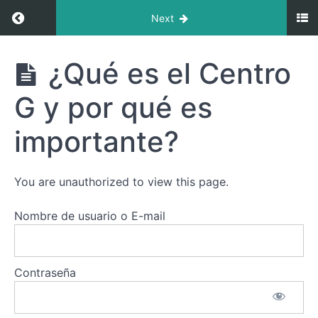
Return to course: Amor, Identidad y Dirección
Next
Amor,
¿Qué es el Centro
Identidad
y
G y por qué es
Dirección:
Descubre
la Magia
importante?
de tu
Comprendiendo
Centro G
tu
Indefinido
Centro
You are unauthorized to view this page.
o Abierto
G:
Del
Nombre de usuario o E-mail
Condicionamiento
a
la
Libertad
Contraseña
¿Qué es
el Centro G