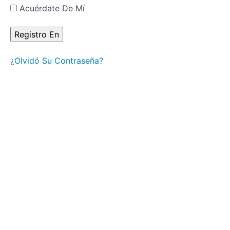
y por qué
Acuérdate De Mí
es
importante?
Diálogo
del No-Ser:
Reconociendo
¿Olvidó Su Contraseña?
las Trampas
Mentales
La
Apertura
como un
Don: El
Potencial
de un
Centro G
Indefinido
Cómo
se Vive
el
Centro
G en
Gallina,
Águila