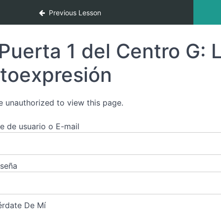
: Descubre la Magia de tu Centro G Indefinido o
Previous Lesson
Puerta 1 del Centro G: L
toexpresión
e unauthorized to view this page.
 de usuario o E-mail
aseña
rdate De Mí