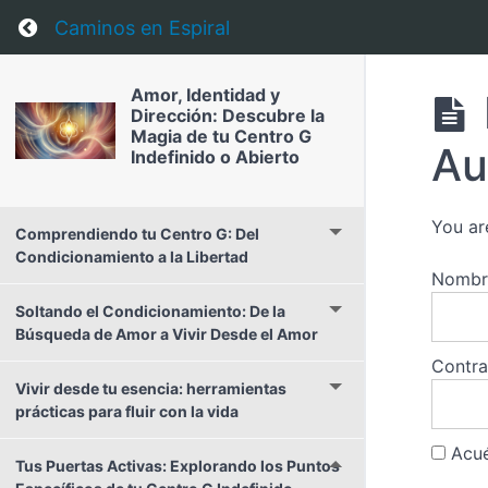
Return to course: Amor, Identidad y Dirección
Caminos en Espiral
Amor, Identidad y
Dirección: Descubre la
Magia de tu Centro G
Au
Indefinido o Abierto
You ar
Comprendiendo tu Centro G: Del
Condicionamiento a la Libertad
Nombre
Soltando el Condicionamiento: De la
Búsqueda de Amor a Vivir Desde el Amor
Contr
Vivir desde tu esencia: herramientas
prácticas para fluir con la vida
Acué
Tus Puertas Activas: Explorando los Puntos