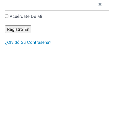
Abierto: Amor,
Identidad y
Dirección
Acuérdate De Mí
Puerta 1
del Centro G:
La
Creatividad y
la
Autoexpresión
¿Olvidó Su Contraseña?
Puerta
13 del
Centro G:
Saber
Escuchar y
la
Comunidad
de los
Hombres
Puerta 7
del
Centro G:
El Ejército
y el