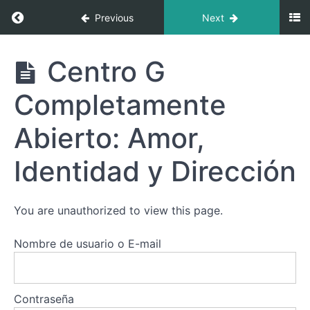
Puertas
Return to course: Amor, Identidad y Dirección
Previous
Next
Activas:
Explorando
los
Amor,
Centro G
Puntos
Identidad
Específicos
y
Completamente
de
Dirección:
tu
Descubre
la Magia
Centro
Abierto: Amor,
de tu
G
Centro G
Indefinido
Identidad y Dirección
Indefinido
o Abierto
Revisa
Tu
You are unauthorized to view this page.
Diseño:
Identifica
Tus
Nombre de usuario o E-mail
Puertas
Activas
Centro G
Contraseña
Completamente