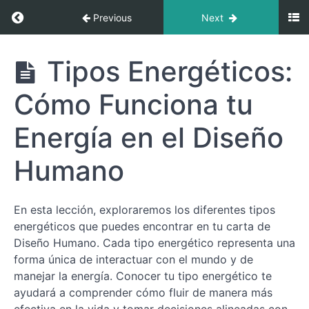
Return to course: Ruta hacia tu Esencia: Intr
Previous
Next
Ruta hacia
Tipos Energéticos:
tu Esencia:
Introducción
Cómo Funciona tu
al Diseño
Humano
Energía en el Diseño
Humano
¿Qué
es
el
Diseño
En esta lección, exploraremos los diferentes tipos
Humano
energéticos que puedes encontrar en tu carta de
y
Diseño Humano. Cada tipo energético representa una
para
forma única de interactuar con el mundo y de
qué
manejar la energía. Conocer tu tipo energético te
me
sirve?
ayudará a comprender cómo fluir de manera más