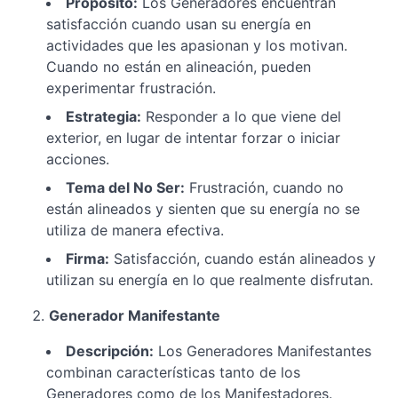
Propósito:
Los Generadores encuentran
Cómo
satisfacción cuando usan su energía en
Funciona tu
actividades que les apasionan y los motivan.
Energía en
el Diseño
Cuando no están en alineación, pueden
Humano
experimentar frustración.
La
Estrategia:
Responder a lo que viene del
Autoridad
Interior: Tu
exterior, en lugar de intentar forzar o iniciar
Guía para
acciones.
Tomar
Decisiones
Tema del No Ser:
Frustración, cuando no
Alineadas
están alineados y sienten que su energía no se
Tu Perfil en el
utiliza de manera efectiva.
Diseño Humano:
Cómo Influyen
Firma:
Satisfacción, cuando están alineados y
tus Roles y
utilizan su energía en lo que realmente disfrutan.
Comportamientos
en tu Vida
Generador Manifestante
Definición
Descripción:
Los Generadores Manifestantes
en el
combinan características tanto de los
Diseño
Humano:
Generadores como de los Manifestadores.