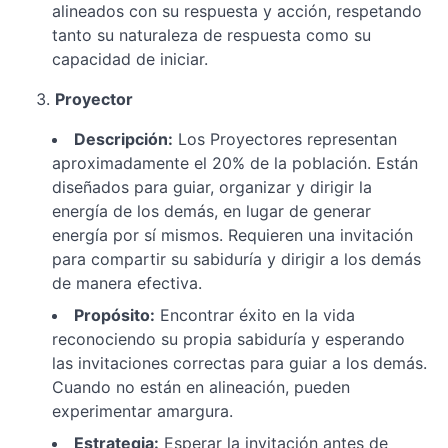
Desbloquear
alineados con su respuesta y acción, respetando
tu Energía y
tanto su naturaleza de respuesta como su
Potencial
capacidad de iniciar.
Canales en
Proyector
el Diseño
Humano:
Descripción:
Los Proyectores representan
Flujos de
Energía y
aproximadamente el 20% de la población. Están
Conexiones
diseñados para guiar, organizar y dirigir la
Claves
energía de los demás, en lugar de generar
energía por sí mismos. Requieren una invitación
Integrando
tu
para compartir su sabiduría y dirigir a los demás
Diseño
de manera efectiva.
Humano
Propósito:
Encontrar éxito en la vida
en
reconociendo su propia sabiduría y esperando
tu
Vida
las invitaciones correctas para guiar a los demás.
Diaria
Cuando no están en alineación, pueden
experimentar amargura.
Estrategia:
Esperar la invitación antes de