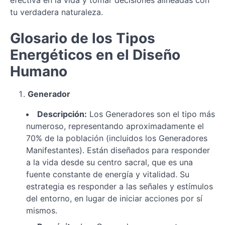
efectiva en la vida y tomar decisiones alineadas con
tu verdadera naturaleza.
Obtención
y
Lectura
Glosario de los Tipos
de
Energéticos en el Diseño
tu
Carta
Humano
de
Diseño
Generador
Humano
Descripción:
Los Generadores son el tipo más
Explorando
numeroso, representando aproximadamente el
los
70% de la población (incluidos los Generadores
Elementos
Manifestantes). Están diseñados para responder
Clave
a la vida desde su centro sacral, que es una
de
fuente constante de energía y vitalidad. Su
tu
Diseño
estrategia es responder a las señales y estímulos
Humano
del entorno, en lugar de iniciar acciones por sí
mismos.
Tipos
Energéticos: