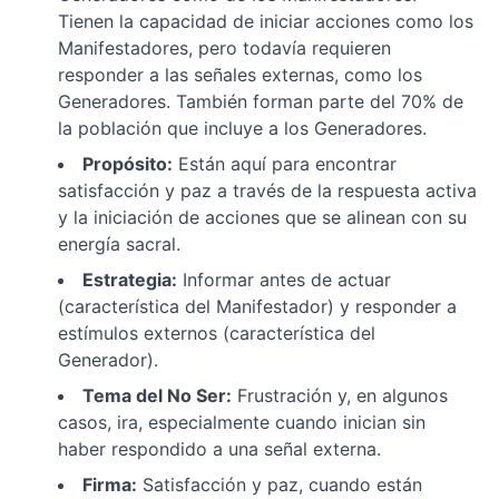
Cómo
Tienen la capacidad de iniciar acciones como los
Fluye tu
Energía
Manifestadores, pero todavía requieren
Interna
responder a las señales externas, como los
La Cruz
Generadores. También forman parte del 70% de
de
la población que incluye a los Generadores.
Encarnación:
Tu Tema de
Propósito:
Están aquí para encontrar
Vida en el
satisfacción y paz a través de la respuesta activa
Diseño
Humano
y la iniciación de acciones que se alinean con su
energía sacral.
Centros en
Estrategia:
Informar antes de actuar
el Diseño
Humano:
(característica del Manifestador) y responder a
Energía y
estímulos externos (característica del
Conciencia
Generador).
en tu
Carta
Tema del No Ser:
Frustración y, en algunos
Las
casos, ira, especialmente cuando inician sin
Puertas del
haber respondido a una señal externa.
Diseño
Humano:
Firma:
Satisfacción y paz, cuando están
Claves para