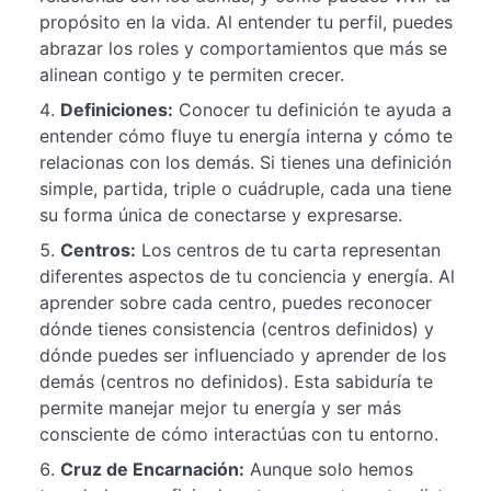
tu
propósito en la vida. Al entender tu perfil, puedes
Diseño
abrazar los roles y comportamientos que más se
Humano
alinean contigo y te permiten crecer.
en
tu
Definiciones:
Conocer tu definición te ayuda a
Vida
entender cómo fluye tu energía interna y cómo te
Diaria
relacionas con los demás. Si tienes una definición
simple, partida, triple o cuádruple, cada una tiene
Cierre e
su forma única de conectarse y expresarse.
Integración:
Tu Viaje
Centros:
Los centros de tu carta representan
Continúa
diferentes aspectos de tu conciencia y energía. Al
aprender sobre cada centro, puedes reconocer
Comparte
tu Viaje: Sé
dónde tienes consistencia (centros definidos) y
un Espejo y
dónde puedes ser influenciado y aprender de los
Contribuye
demás (centros no definidos). Esta sabiduría te
a la
Comunidad
permite manejar mejor tu energía y ser más
consciente de cómo interactúas con tu entorno.
Cruz de Encarnación:
Aunque solo hemos