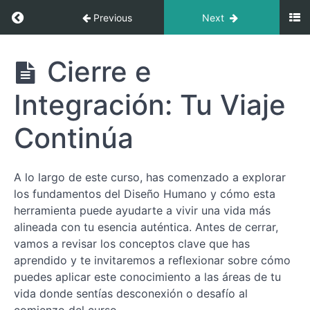
Return to course: Ruta hacia tu Esencia: Intr
Previous
Next
Ruta hacia
Cierre e
tu Esencia:
Introducción
Integración: Tu Viaje
al Diseño
Humano
Continúa
¿Qué
es
A lo largo de este curso, has comenzado a explorar
el
los fundamentos del Diseño Humano y cómo esta
Diseño
herramienta puede ayudarte a vivir una vida más
Humano
alineada con tu esencia auténtica. Antes de cerrar,
y
vamos a revisar los conceptos clave que has
para
aprendido y te invitaremos a reflexionar sobre cómo
qué
puedes aplicar este conocimiento a las áreas de tu
me
sirve?
vida donde sentías desconexión o desafío al