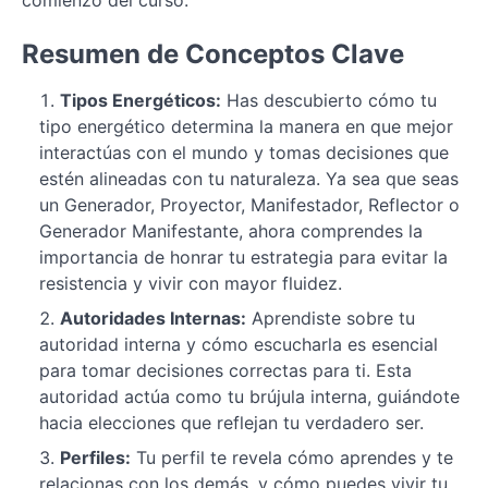
comienzo del curso.
Obtención
Resumen de Conceptos Clave
y
Lectura
de
Tipos Energéticos:
Has descubierto cómo tu
tu
tipo energético determina la manera en que mejor
Carta
interactúas con el mundo y tomas decisiones que
de
estén alineadas con tu naturaleza. Ya sea que seas
Diseño
un Generador, Proyector, Manifestador, Reflector o
Humano
Generador Manifestante, ahora comprendes la
importancia de honrar tu estrategia para evitar la
Explorando
resistencia y vivir con mayor fluidez.
los
Elementos
Autoridades Internas:
Aprendiste sobre tu
Clave
autoridad interna y cómo escucharla es esencial
de
para tomar decisiones correctas para ti. Esta
tu
autoridad actúa como tu brújula interna, guiándote
Diseño
hacia elecciones que reflejan tu verdadero ser.
Humano
Perfiles:
Tu perfil te revela cómo aprendes y te
Integrando
relacionas con los demás, y cómo puedes vivir tu