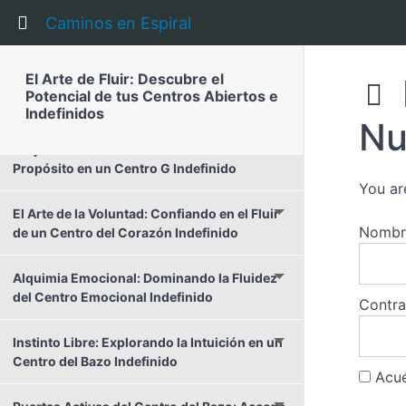
La Voz de la Adaptabilidad: Potencia y
Return to course: El Arte de Fluir: Descubre e
Expresión en el Centro de la Garganta
Caminos en Espiral
Indefinido
El Arte de Fluir: Descubre el
Puertas Activas del Centro de Garganta:
Potencial de tus Centros Abiertos e
Manifestación y Comunicación
Indefinidos
Nu
Brújula Interna: Conectando con el
Propósito en un Centro G Indefinido
You ar
El Arte de la Voluntad: Confiando en el Fluir
Nombre
de un Centro del Corazón Indefinido
Alquimia Emocional: Dominando la Fluidez
del Centro Emocional Indefinido
Contr
Instinto Libre: Explorando la Intuición en un
Centro del Bazo Indefinido
Acué