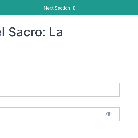
s
Next Section
l Sacro: La