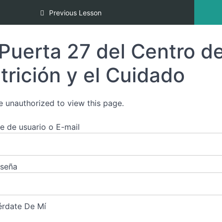
l Potencial de tus Centros Abiertos e Indefinido
Previous Lesson
Puerta 27 del Centro de
trición y el Cuidado
e unauthorized to view this page.
 de usuario o E-mail
aseña
rdate De Mí