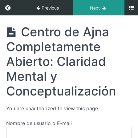
en
Return to course: El Arte de Fluir: Descubre e
Previous
Next
la
Incertidumbre:
Navegando
El Arte de
Centro de Ajna
el
Fluir:
Centro
Descubre
Ajna
Completamente
el
Indefinido
Potencial
de tus
Abierto: Claridad
Centros
Puertas
Abiertos e
Activas
Mental y
Indefinidos
del
Centro
Conceptualización
de
Ajna:
Claridad
You are unauthorized to view this page.
y
Conceptualización
Nombre de usuario o E-mail
Centro de
Ajna