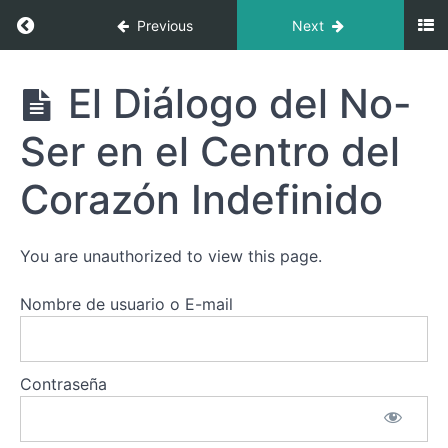
Centro
Return to course: El Poder del Corazón Indefi
Previous
Next
del
Corazón
y
El Poder del
El Diálogo del No-
Descubriendo
Corazón
el
Indefinido:
Ser en el Centro del
Descubre tu Valor
Poder
Inherente y
de
Libérate del
Corazón Indefinido
su
Condicionamiento
Apertura
You are unauthorized to view this page.
¿Qué es
el
Centro
Nombre de usuario o E-mail
del
Corazón
y por
qué
Contraseña
importa?
El
Diálogo