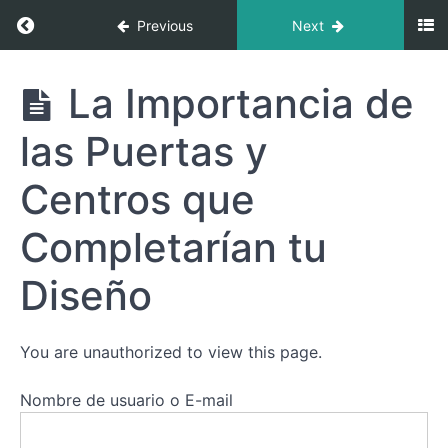
Return to course: Definición Doble: La Clave p
Previous
Next
Definición
La Importancia de
Doble: La
Clave
las Puertas y
para
Integrar
Tu
Centros que
Energía y
Potenciar
Completarían tu
Tu
Esencia
Diseño
Descubriendo
la
You are unauthorized to view this page.
Magia
de
Nombre de usuario o E-mail
la
Definición