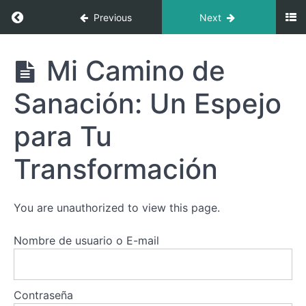
Return to course: Bienvenida a Renacer del F
Previous
Next
Introducción
y
Bienvenida
Bienvenida
Mi Camino de
a Renacer
La
del Fénix
Sanación: Un Espejo
Filosofía
de
Renacer
para Tu
del
Fénix
Transformación
Renacer
del Fénix:
You are unauthorized to view this page.
Un Camino
de
Renovación
Nombre de usuario o E-mail
y Conexión
Profunda
Mi Camino
Contraseña
de Sanación: