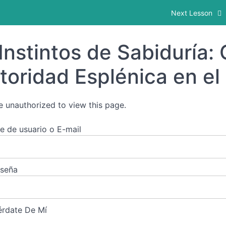
ectando con tu Autoridad Esplénica en el Aquí y
Next Lesson
Instintos de Sabiduría:
toridad Esplénica en el
e unauthorized to view this page.
 de usuario o E-mail
aseña
rdate De Mí