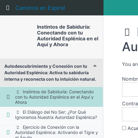
Return to course: Instintos de Sabiduría: Con
Caminos en Espiral
Instintos de Sabiduría:
Conectando con tu
Autoridad Esplénica en el
Au
Aquí y Ahora
You ar
Autodescubrimiento y Conexión con tu
Autoridad Esplénica: Activa tu sabiduría
Nombre
interna y reconecta con tu intuición natural.
Instintos de Sabiduría: Conectando
con tu Autoridad Esplénica en el Aquí y
Ahora
Contr
El Diálogo del No Ser: ¿Por Qué
Ignoramos Nuestra Autoridad Esplénica?
Ejercicio de Conexión con la
Acué
Autoridad Esplénica: Activando el Tigre y
el Águila